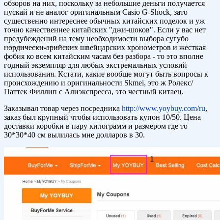
обзоров на них, поскольку за небольшие деньги получается
пускай и не аналог оригинальным Casio G-Shock, зато
существенно интереснее обычных китайских поделок и уж
точно качественнее китайских "джи-шоков". Если у вас нет
предубеждений на тему необходимости выбора сугубо
нордически-арийских
швейцарских хронометров и жесткая
фобия ко всем китайским часам без разбора - то это вполне
годный экземпляр для любых экстремальных условий
использования. Кстати, какие вообще могут быть вопросы к
происхождению и оригинальности Skmei, это ж Ролекс/
Паттек Филлип с Алиэкспресса, это честный китаец.
Заказывал товар через посредника
http://www.yoybuy.com/ru
,
заказ был крупный чтобы использовать купон 10/50. Цена
доставки коробки в пару килограмм и размером где то
30*30*40 см вылилась мне долларов в 30.