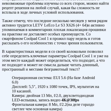
невозможные проблемы изучены со всех сторон, можно найти
рецепт решения на любой случай, какая бы сложность не
всплыла в ходе личных условий использования.
Также отмечу, что последние несколько месяцев у меня рядом
активно трудится LETV LeEco Le S3 X626 (4+ 64)и активно
упоминаемая в комментариях плохая локализация прошивки
на практике не доставляет особых преимуществ. Со
смартфоном Coolpad Cool 1 я прожил пару недель и готов
рассказать о его особенностях с точки зрения пользователя.
В характеристиках модели я со своей колокольни позволил
себе определить ключевые параметры Coolpad Cool 1 и уже на
этом месте каждый может определиться, что подходит, а что
не подходит и может не смысла дальше читать длинный,
пространный и местами безграмотный текст?
Операционная система: EUI 5.6 (На базе Android
6.0)
Дисплей: 5,5", 1920 х 1080 точек, IPS, мультитач на
10 касаний.
Камера: двойная 13 Мп, f/2.0, двухсветодиодная
LED-вспышка, запись видео
4К@30fps
Фронтальная камера: 8 Мп, f/2.2(на деле гораздо
светлее чем основная камера)