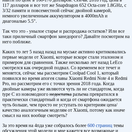
117 долларов и все тот же Snapdragon 652 Octa-core 1.8GHz, с
3/32 памяти и повсеместной сейчас двойной камерой,
немного увеличенным аккумулятором в 4000mAh и
диагональю 5.5".
Так что это - унылое старье и распродажа остатков? Или все
таки приличный смартфон занедорого? Давайте посмотрим на
него поближе.
Каких то лет 5 назад назад на муське активно критиковались
первые модели от Xiaomi, которые вскоре стали эталоном и
примером для сравнения. Также несколько лет назад LeEco
смотрелся как очередной подвал. Со временем все течет и
меняется, сейчас мы рассмотрим Coolpad Cool 1, который
появился во время апогея славы Xiaomi Redmi Note 4 и Redmi
Pro, но рассмотрим его с точки зрения 2018 года. Когда
двойные камеры уже являются чуть ли не стандартом, когда
type C из новомодного
недостатка
разъема превратился в
практически стандартный и когда от смартфона ожидается
чуть больше, чем просто не уступать по критериям цена/
качество аналогичным моделям от Xiaomi, потому как иначе
смысл на них вообще смотреть?
За это время на 4пда уже собралось более
600 страниц
темы
обсуждения этой модели и мне кажется все возможные и