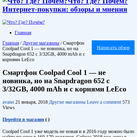
Что? Где? Почём?
Интернет-покупки: обзоры и мнения
Главная
Главная
/
Другие магазины
/
Смартфон
Написать обзор
Coolpad Cool 1 — не новинка, но на
Snapdragon 652 с 3/32GB, 4000 mAh и с
корнями LeEco
Смартфон Coolpad Cool 1 — не
новинка, но на Snapdragon 652 с
3/32GB, 4000 mAh и с корнями LeEco
avano
21 января, 2018
Другие магазины
Leave a comment
573
Views
Перейти в магазин
(
)
Coolpad Cool 1 уже модель не новая и в 2016 году можно было
найти по цене в 160-170 долларов. Сейчас 2018 год, цена в