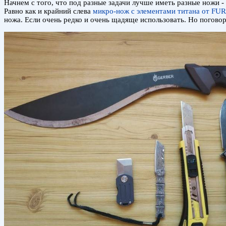
Начнем с того, что под разные задачи лучше иметь разные ножи - ч
Равно как и крайний слева
микро-нож с элементами титана от FU
ножа. Если очень редко и очень щадяще использовать. Но поговор