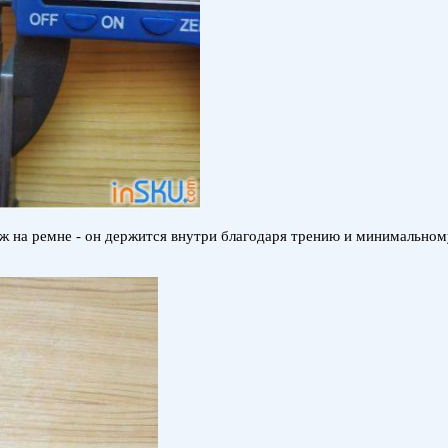
ж на ремне - он держится внутри благодаря трению и минимальному