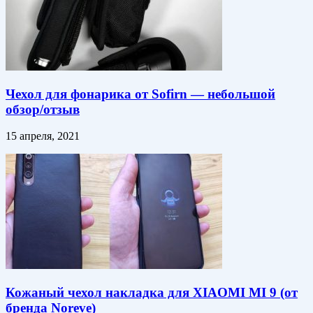
Чехол для фонарика от Sofirn — небольшой
обзор/отзыв
15 апреля, 2021
Кожаный чехол накладка для XIAOMI MI 9 (от
бренда Noreve)