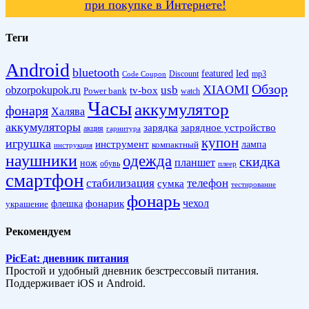
при покупке в Интернете!
Теги
Android
bluetooth
led
featured
Discount
mp3
Code Coupon
Обзор
XIAOMI
obzorpokupok.ru
usb
tv-box
Power bank
watch
Часы
аккумулятор
фонаря
Халява
аккумуляторы
зарядка
зарядное устройство
акция
гарнитура
купон
игрушка
инструмент
лампа
компактный
инструкция
наушники
одежда
скидка
планшет
нож
обувь
плеер
смартфон
стабилизация
телефон
сумка
тестирование
фонарь
фонарик
чехол
украшение
флешка
Рекомендуем
PicEat: дневник питания
Простой и удобный дневник безстрессовый питания.
Поддерживает iOS и Android.