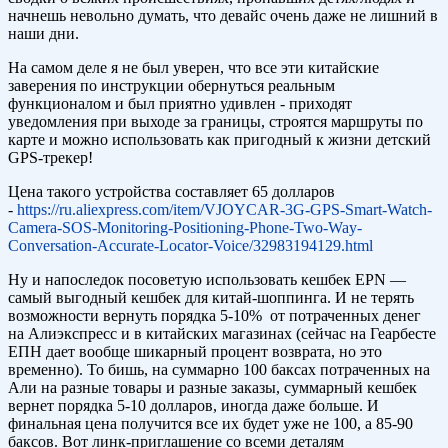
начнешь невольно думать, что девайс очень даже не лишний в
наши дни.
На самом деле я не был уверен, что все эти китайские
заверения по инструкции обернуться реальным
функционалом и был приятно удивлен - приходят
уведомления при выходе за границы, строятся маршруты по
карте и можно использовать как пригодный к жизни детский
GPS-трекер!
Цена такого устройства составляет 65 долларов
-
https://ru.aliexpress.com/item/VJOYCAR-3G-GPS-Smart-Watch-
Camera-SOS-Monitoring-Positioning-Phone-Two-Way-
Conversation-Accurate-Locator-Voice/32983194129.html
Ну и напоследок посоветую использовать кешбек EPN —
самый выгодный кешбек для китай-шоппинга. И не терять
возможности вернуть порядка 5-10% от потраченных денег
на Алиэкспресс и в китайских магазинах (сейчас на Геарбесте
ЕПН дает вообще шикарный процент возврата, но это
временно). То бишь, на суммарно 100 баксах потраченных на
Али на разные товары и разные заказы, суммарный кешбек
вернет порядка 5-10 долларов, иногда даже больше. И
финальная цена получится все их будет уже не 100, а 85-90
баксов. Вот линк-приглашение со всеми деталям