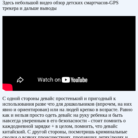
Здесь небольшой видео обзор детских смартчасов-GPS
трекера и дальше выводы
С одной стороны девайс простенький и пригодный к
использования разве что для дошкольников (впрочем, на них
явно и ориентирован) или на людей крепко в возрасте. Равно
как и нельзя просто одеть девайс на руку ребенка и быть
навсегда уверенным в его безопасности - стоит помнить о
каждодневной зарядке + в целом, помнить, что девайс
китайский. С другой стороны, посмотришь криминальные
сводки о всяких происшествиях, пропавших детях/людях и