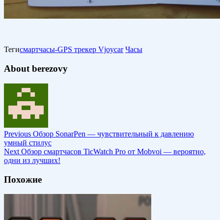
Теги
смартчасы-GPS трекер Vjoycar
Часы
About berezovy
Previous
Обзор SonarPen — чувствительный к давлению
умный стилус
Next
Обзор смартчасов TicWatch Pro от Mobvoi — вероятно,
одни из лучших!
Похожие