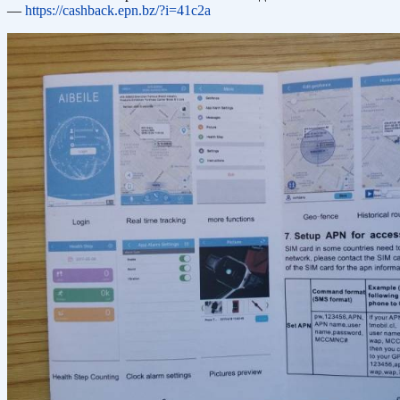
—
https://cashback.epn.bz/?i=41c2a