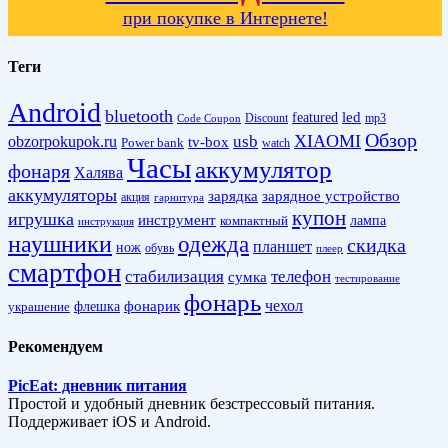
при покупке в Интернете!
Теги
Android
bluetooth
led
featured
Discount
mp3
Code Coupon
Обзор
XIAOMI
obzorpokupok.ru
usb
tv-box
Power bank
watch
Часы
аккумулятор
фонаря
Халява
аккумуляторы
зарядка
зарядное устройство
акция
гарнитура
купон
игрушка
инструмент
лампа
компактный
инструкция
наушники
одежда
скидка
планшет
нож
обувь
плеер
смартфон
стабилизация
телефон
сумка
тестирование
фонарь
фонарик
чехол
украшение
флешка
Рекомендуем
PicEat: дневник питания
Простой и удобный дневник безстрессовый питания.
Поддерживает iOS и Android.