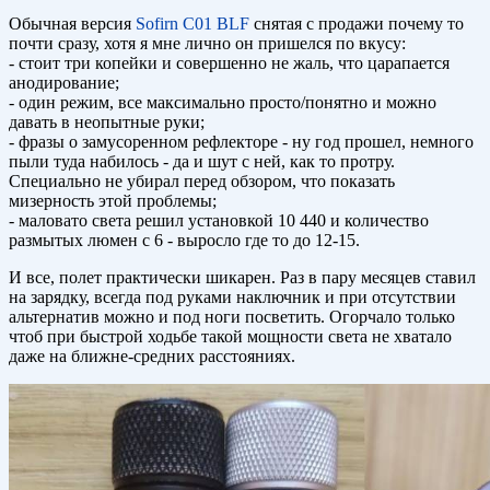
Обычная версия
Sofirn C01 BLF
снятая с продажи почему то
почти сразу, хотя я мне лично он пришелся по вкусу:
- стоит три копейки и совершенно не жаль, что царапается
анодирование;
- один режим, все максимально просто/понятно и можно
давать в неопытные руки;
- фразы о замусоренном рефлекторе - ну год прошел, немного
пыли туда набилось - да и шут с ней, как то протру.
Специально не убирал перед обзором, что показать
мизерность этой проблемы;
- маловато света решил установкой 10 440 и количество
размытых люмен с 6 - выросло где то до 12-15.
И все, полет практически шикарен. Раз в пару месяцев ставил
на зарядку, всегда под руками наключник и при отсутствии
альтернатив можно и под ноги посветить. Огорчало только
чтоб при быстрой ходьбе такой мощности света не хватало
даже на ближне-средних расстояниях.