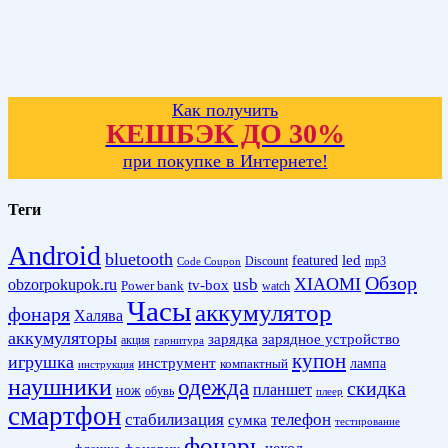
Как получить
КЕШБЭК ДО 30%
при покупке в Интернете!
Теги
Android
bluetooth
led
featured
Discount
mp3
Code Coupon
Обзор
XIAOMI
obzorpokupok.ru
usb
tv-box
Power bank
watch
Часы
аккумулятор
фонаря
Халява
аккумуляторы
зарядка
зарядное устройство
акция
гарнитура
купон
игрушка
инструмент
лампа
компактный
инструкция
наушники
одежда
скидка
планшет
нож
обувь
плеер
смартфон
стабилизация
телефон
сумка
тестирование
фонарь