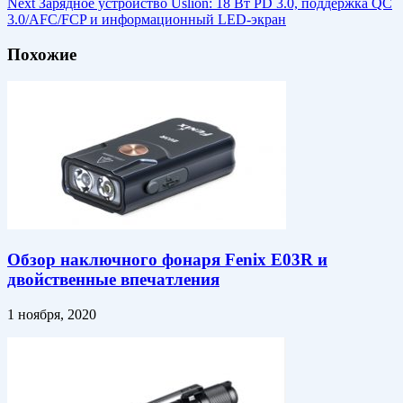
Next
Зарядное устройство Uslion: 18 Вт PD 3.0, поддержка QC
3.0/AFC/FCP и информационный LED-экран
Похожие
Обзор наключного фонаря Fenix E03R и
двойственные впечатления
1 ноября, 2020