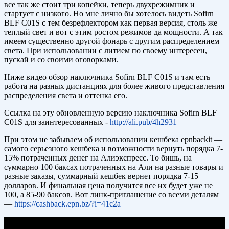
все так же стоит три копейки, теперь двухрежимник и
стартует с низкого. Но мне лично бы хотелось видеть Sofirn
BLF C01S с тем безрефлектором как первая версия, столь же
теплый свет и вот с этим ростом режимов да мощности. А так
имеем существенно другой фонарь с другим распределением
света. При использовании с литием по своему интересен,
пускай и со своими оговорками.
Ниже видео обзор наключника Sofirn BLF C01S и там есть
работа на разных дистанциях для более живого представления
распределения света и оттенка его.
Ссылка на эту обновленную версию наключника Sofirn BLF
C01S для заинтересованных -
http://ali.pub/4h2931
При этом не забываем об использовании кешбека epnbackit —
самого серьезного кешбека и возможности вернуть порядка 7-
15% потраченных денег на Алиэкспресс. То бишь, на
суммарно 100 баксах потраченных на Али на разные товары и
разные заказы, суммарный кешбек вернет порядка 7-15
долларов. И финальная цена получится все их будет уже не
100, а 85-90 баксов. Вот линк-приглашение со всеми деталям
—
https://cashback.epn.bz/?i=41c2a