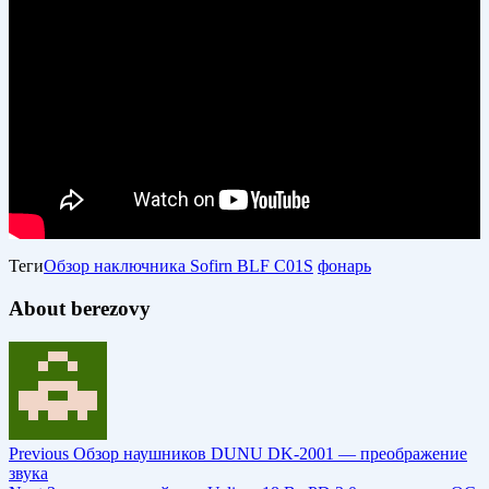
Теги
Обзор наключника Sofirn BLF C01S
фонарь
About berezovy
Previous
Обзор наушников DUNU DK-2001 — преображение
звука