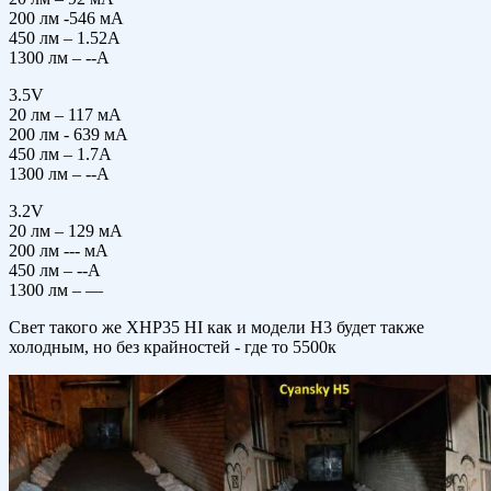
200 лм -546 мА
450 лм – 1.52А
1300 лм – --А
3.5V
20 лм – 117 мА
200 лм - 639 мА
450 лм – 1.7А
1300 лм – --А
3.2V
20 лм – 129 мА
200 лм --- мА
450 лм – --А
1300 лм – —
Свет такого же XHP35 HI как и модели Н3 будет также
холодным, но без крайностей - где то 5500к