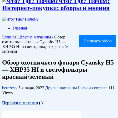
Что? Где? Почём?
Интернет-покупки: обзоры и мнения
Главная
Главная
/
Другие магазины
/
Обзор
Написать обзор
охотничьего фонаря Cyansky H5 —
XHP35 HI и светофильтры красный/
зеленый
Обзор охотничьего фонаря Cyansky H5
— XHP35 HI и светофильтры
красный/зеленый
berezovy
5 января, 2022
Другие магазины
Leave a comment
111
Views
Перейти в магазин
(
)