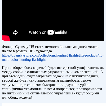
Фонарь Cyansky H5 стоит немного больше младшей модели,
но это в рамках 10% туда-сюда
https://cyanskystore.com/collections/hunting-flashlights/products/h5-
multi-color-hunting-flashlight
При выборе обоих моделей будет интересной унификациях их
между собой, с одинаковым управлением и комплектацией. А
при этом один будет закрывать задачи на ближних/средних,
второй же будет явно выраженным дальнобоем. Также
минусы в виде слишком быстрого степдауна в турбо и
специфичная термопила не всем понравится, прожорливости
по питанию и не оптимального управления - будут общими
для обоих моделей.