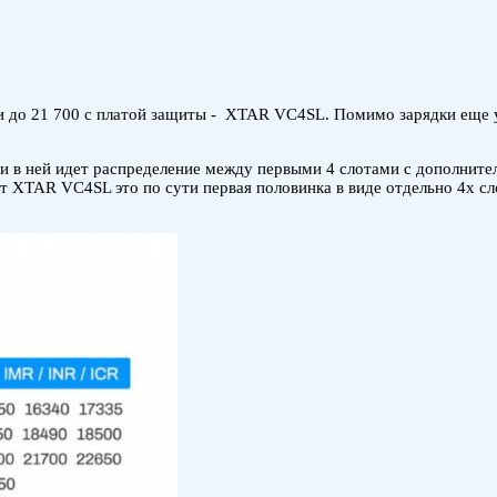
и до 21 700 с платой защиты - XTAR VC4SL. Помимо зарядки еще 
и в ней идет распределение между первыми 4 слотами с дополнит
от XTAR VC4SL это по сути первая половинка в виде отдельно 4х с