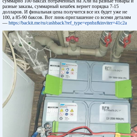
суммарно 100 баксах потраченных на Али на разные товары и
разные заказы, суммарный кешбек вернет порядка 7-15
долларов. И финальная цена получится все их будет уже не
100, а 85-90 баксов. Вот линк-приглашение со всеми деталям
—
https://backit.me/ru/cashback?ref_type=epnbz&inviter=41c2a