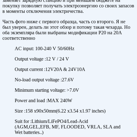
заменяет зарядную станцию и при меньшем бюджете на
покупку позволяет получать электроэнергию со своих запасов
в моменты отключения электричества.
Часть фото ниже с первого образца, часть со второго. Я не
был уверен, делать ли этот обзор и потому такая чехарда. Но
оба экземпляра были выбраны модификации Р20 на 20А
соответственно
AC input: 100-240 V 50/60Hz
Output voltage :12 V / 24 V
Output current :12V20A & 24V10A
No-load output voltage :27.6V
Minimum starting voltage: >7.0V
Power and load :MAX 240W
Size :158 x90x50mm(6.22 x3.54 x1.97 inches)
Suit for :Lithium/LiFePO4/Lead-Acid
(AGM,GEL,EFB, MF, FLOODED, VRLA, SLA and
Wet batteries..)