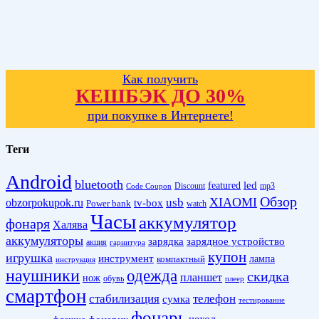
Как получить
КЕШБЭК ДО 30%
при покупке в Интернете!
Теги
Android
bluetooth
led
featured
Discount
mp3
Code Coupon
Обзор
XIAOMI
obzorpokupok.ru
usb
tv-box
Power bank
watch
Часы
аккумулятор
фонаря
Халява
аккумуляторы
зарядка
зарядное устройство
акция
гарнитура
купон
игрушка
инструмент
лампа
компактный
инструкция
наушники
одежда
скидка
планшет
нож
обувь
плеер
смартфон
стабилизация
телефон
сумка
тестирование
фонарь