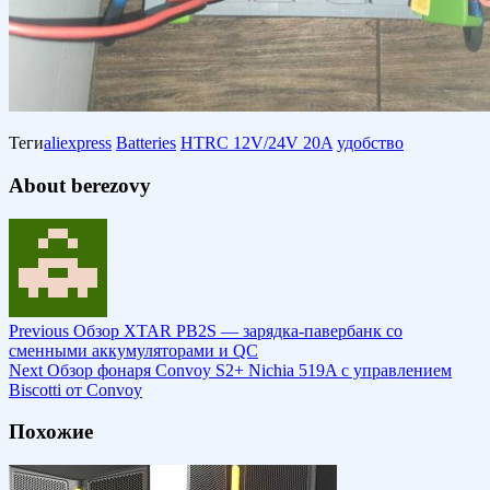
Теги
aliexpress
Batteries
HTRC 12V/24V 20A
удобство
About berezovy
Previous
Обзор XTAR PB2S — зарядка-павербанк со
сменными аккумуляторами и QC
Next
Обзор фонаря Convoy S2+ Nichia 519A с управлением
Biscotti от Convoy
Похожие