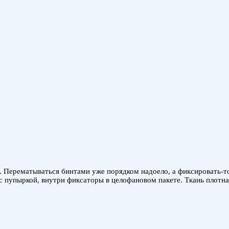
в. Перематываться бинтами уже порядком надоело, а фиксировать-т
с пупыркой, внутри фиксаторы в целофановом пакете. Ткань плотная