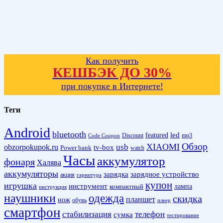
Как получить
КЕШБЭК ДО 30%
при покупке в Интернете!
Теги
Android
bluetooth
led
featured
Discount
mp3
Code Coupon
Обзор
XIAOMI
obzorpokupok.ru
usb
tv-box
Power bank
watch
Часы
аккумулятор
фонаря
Халява
аккумуляторы
зарядка
зарядное устройство
акция
гарнитура
купон
игрушка
инструмент
лампа
компактный
инструкция
наушники
одежда
скидка
планшет
нож
обувь
плеер
смартфон
стабилизация
телефон
сумка
тестирование