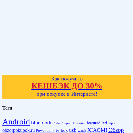
Как получить
КЕШБЭК ДО 30%
при покупке в Интернете!
Теги
Android
bluetooth
led
featured
Discount
mp3
Code Coupon
Обзор
XIAOMI
obzorpokupok.ru
usb
tv-box
Power bank
watch