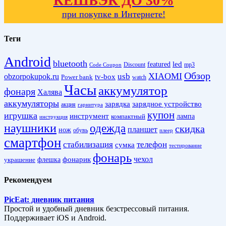
КЕШБЭК ДО 30%
при покупке в Интернете!
Теги
Android
bluetooth
led
featured
Discount
mp3
Code Coupon
Обзор
XIAOMI
obzorpokupok.ru
usb
tv-box
Power bank
watch
Часы
аккумулятор
фонаря
Халява
аккумуляторы
зарядка
зарядное устройство
акция
гарнитура
купон
игрушка
инструмент
лампа
компактный
инструкция
наушники
одежда
скидка
планшет
нож
обувь
плеер
смартфон
стабилизация
телефон
сумка
тестирование
фонарь
фонарик
чехол
украшение
флешка
Рекомендуем
PicEat: дневник питания
Простой и удобный дневник безстрессовый питания.
Поддерживает iOS и Android.