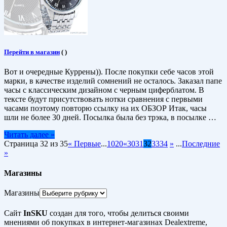
Перейти в магазин
(
)
Вот и очередные Куррены)). После покупки себе часов этой
марки, в качестве изделий сомнений не осталось. Заказал папе
часы с классическим дизайном с черным циферблатом. В
тексте будут присутствовать нотки сравнения с первыми
часами поэтому повторю ссылку на их ОБЗОР Итак, часы
шли не более 30 дней. Посылка была без трэка, в посылке …
Читать далее »
Страница 32 из 35
« Первые
...
10
20
«
30
31
32
33
34
»
...
Последние
»
Магазины
Магазины
Сайт
InSKU
создан для того, чтобы делиться своими
мнениями об покупках в интернет-магазинах Dealextreme,