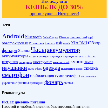
Как получить
КЕШБЭК ДО 30%
при покупке в Интернете!
Теги
Android
bluetooth
led
featured
Discount
mp3
Code Coupon
Обзор
XIAOMI
obzorpokupok.ru
usb
tv-box
Power bank
watch
Часы
аккумулятор
фонаря
Халява
аккумуляторы
зарядка
зарядное устройство
акция
гарнитура
купон
игрушка
инструмент
лампа
компактный
инструкция
наушники
одежда
скидка
планшет
нож
обувь
плеер
смартфон
стабилизация
телефон
сумка
тестирование
фонарь
фонарик
чехол
украшение
флешка
Рекомендуем
PicEat: дневник питания
Простой и удобный дневник безстрессовый питания.