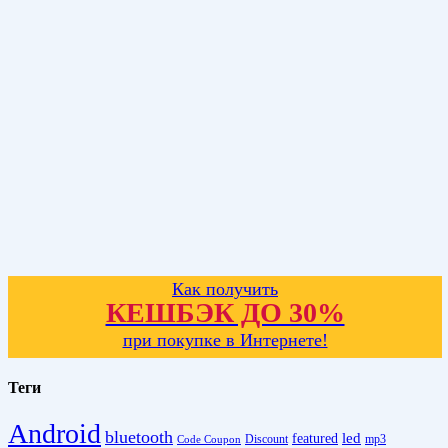
Как получить
КЕШБЭК ДО 30%
при покупке в Интернете!
Теги
Android
bluetooth
led
featured
Discount
mp3
Code Coupon