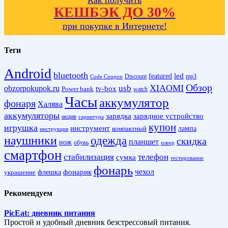
КЕШБЭК ДО 30%
при покупке в Интернете!
Теги
Android
bluetooth
led
featured
Discount
mp3
Code Coupon
Обзор
XIAOMI
obzorpokupok.ru
usb
tv-box
Power bank
watch
Часы
аккумулятор
фонаря
Халява
аккумуляторы
зарядка
зарядное устройство
акция
гарнитура
купон
игрушка
инструмент
лампа
компактный
инструкция
наушники
одежда
скидка
планшет
нож
обувь
плеер
смартфон
стабилизация
телефон
сумка
тестирование
фонарь
фонарик
чехол
украшение
флешка
Рекомендуем
PicEat: дневник питания
Простой и удобный дневник безстрессовый питания.