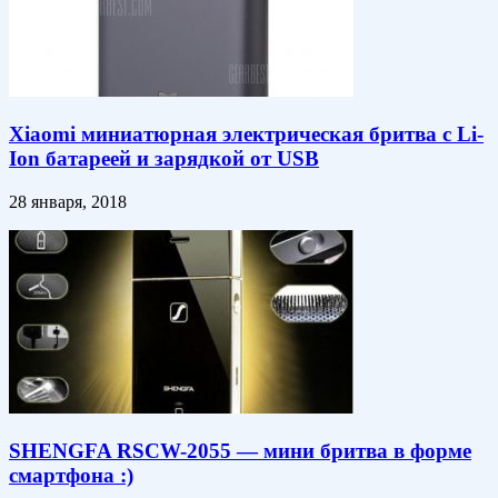
Xiaomi миниатюрная электрическая бритва с Li-
Ion батареей и зарядкой от USB
28 января, 2018
SHENGFA RSCW-2055 — мини бритва в форме
смартфона :)