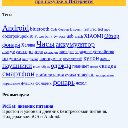
при покупке в Интернете!
Теги
Android
bluetooth
led
featured
Discount
mp3
Code Coupon
Обзор
XIAOMI
obzorpokupok.ru
usb
tv-box
Power bank
watch
Часы
аккумулятор
фонаря
Халява
аккумуляторы
зарядка
зарядное устройство
акция
гарнитура
купон
игрушка
инструмент
лампа
компактный
инструкция
наушники
одежда
скидка
планшет
нож
обувь
плеер
смартфон
стабилизация
телефон
сумка
тестирование
фонарь
фонарик
чехол
украшение
флешка
Рекомендуем
PicEat: дневник питания
Простой и удобный дневник безстрессовый питания.
Поддерживает iOS и Android.