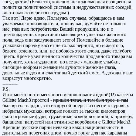
государство! (Если это, конечно, не планомерная изощренная
политика политической системы и недружественных соседей,
во что как-то верится с трудом.)
Так вот! Дарю идею. Пользуясь случаем, обращаюсь к вам
уважаемые производители, прошу вас, думайте не только о
нас, главных потребителях Вашей продукции, но и о
цветоодаренных креативно мыслящих существах женского
пола, ведь они заслуживают этого! Помещайте в большие
упаковки парочку кассет не только черного, но и желтого,
белого, зеленого, или, не побоюсь этого слова, даже голубого
цвета. Кроме увеличенного количества проданного товара вы
получите, хоть и удаленно, но все же - манящие улыбки,
сияющие добром и желанием лучистые женские глаза,
довольные вздохи и счастливый детский смех. А доходы у вас
возрастут многократно.
----------
P.S.
Итог моего почти месячного использования одной(1!) кассеты
Gillette Mach3 простой -
пришел тягач, и там был трос, и там
был врач..
. пардон, это из другой оперы- из песни о суровых
небритых мужиках, которые гоняют за тысячи километров
свои огромные фуры, груженные всякой всячиной, к примеру,
бананами, капустой или этими же коробками с Gillette Mach3.
Крепкие русские парни неважно какой национальности в
длительных перегонах днем, ночью гонят для нас караваны