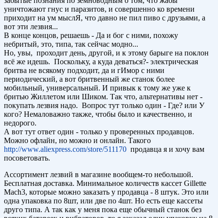
забытые познания по земноводным о том, что жабы
уничтожают гнус и паразитов, и совершенно ко времени
приходит на ум мыслЯ, что давно не пил пиво с друзьями, а
вот эти лезвия...
В конце концов, решаешь - Да и бог с ними, похожу
небритый, это, типа, так сейчас модно...
Но, увы, проходит день, другой, и к этому барыге на поклон
всё же идешь. Поскольку, а куда деваться?- электрическая
бритва не всякому подходит, да и гИмор с ними
периодический, а вот бритвенный же станок более
мобильный, универсальный. И привык к тому же уже к
бритью Жиллетом или Шиком. Так что, альтернативы нет -
покупать лезвия надо. Вопрос тут только один - Где? или У
кого? Немаловажно также, чтобы было и качественно, и
недорого.
А вот тут ответ один - только у проверенных продавцов.
Можно офлайн, но можно и онлайн. Такого
http://www.aliexpress.com/store/511170
продавца я и хочу вам
посоветовать.
Ассортимент лезвий в магазине вообщем-то небольшой.
Бесплатная доставка. Минимальное количеств кассет Gillette
Mach3, которые можно заказать у продавца - 8 штук. Это или
одна упаковка по 8шт, или две по 4шт. Но есть еще кассеты
друго типа. А так как у меня пока еще обычный станок без