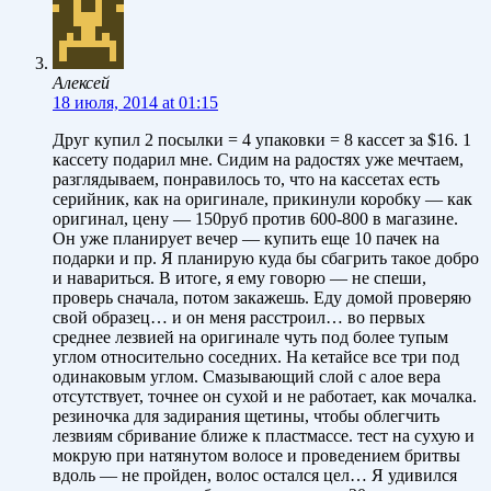
Алексей
18 июля, 2014 at 01:15
Друг купил 2 посылки = 4 упаковки = 8 кассет за $16. 1
кассету подарил мне. Сидим на радостях уже мечтаем,
разглядываем, понравилось то, что на кассетах есть
серийник, как на оригинале, прикинули коробку — как
оригинал, цену — 150руб против 600-800 в магазине.
Он уже планирует вечер — купить еще 10 пачек на
подарки и пр. Я планирую куда бы сбагрить такое добро
и навариться. В итоге, я ему говорю — не спеши,
проверь сначала, потом закажешь. Еду домой проверяю
свой образец… и он меня расстроил… во первых
среднее лезвией на оригинале чуть под более тупым
углом относительно соседних. На кетайсе все три под
одинаковым углом. Смазывающий слой с алое вера
отсутствует, точнее он сухой и не работает, как мочалка.
резиночка для задирания щетины, чтобы облегчить
лезвиям сбривание ближе к пластмассе. тест на сухую и
мокрую при натянутом волосе и проведением бритвы
вдоль — не пройден, волос остался цел… Я удивился