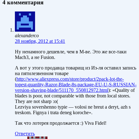
4 комментария
alexanderco
28 ноября, 2012 at 15:41
Ну ненамного дешевле, чем в М-ве. Это же все-таки
Mach3, а не Fusion.
А вот у этого продавца товарищ из Из-ля оставил запись
на пятилезвенном товаре
(
http://www.aliexpress.com/store/product/2pack-lot-the-
topest-quanlity-Razor-Blade-8s-package-EU-U-S-RUSSIAN-
version-shaving-blade/511170_550812972.html
): «Quality of
blades is poor, not comparable with those from local stores.
They are not sharp :o(
Lezviya sovershenno typie — volosi ne breut a deryt, azh s
treskom. Fignya i trata deneg koroche».
Так что лотерея продолжается :) Viva Fidel!
Ответить