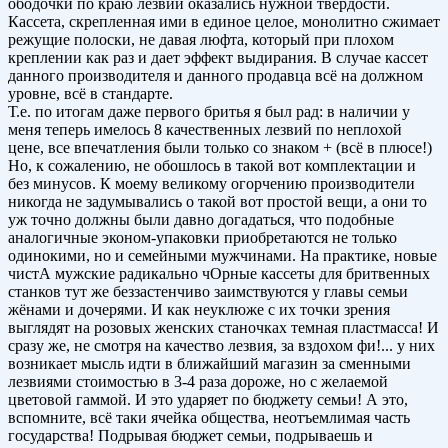
ободочки по краю лезвий оказались нужной твердости.
Кассета, скрепленная ими в единое целое, монолитно сжимает
режущие полоски, не давая люфта, который при плохом
креплении как раз и дает эффект выдирания. В случае кассет
данного производителя и данного продавца всё на должном
уровне, всё в стандарте.
Т.е. по итогам даже первого бритья я был рад: в наличии у
меня теперь имелось 8 качественных лезвий по неплохой
цене, все впечатления были только со знаком + (всё в плюсе!)
Но, к сожалению, не обошлось в такой вот комплектации и
без минусов. К моему великому огорчению производители
никогда не задумывались о такой вот простой вещи, а они то
уж точно должны были давно догадаться, что подобные
аналогичные эконом-упаковки приобретаются не только
одинокими, но и семейными мужчинами. На практике, новые
чистА мужские радикально чОрные кассеты для бритвенных
станков тут же беззастенчиво заимствуются у главы семьи
жёнами и дочерями. И как неуклюже с их точки зрения
выглядят на розовых женских станочках темная пластмасса! И
сразу же, не смотря на качество лезвия, за вздохом фи!... у них
возникает мысль идти в ближайший магазин за сменными
лезвиями стоимостью в 3-4 раза дороже, но с желаемой
цветовой гаммой. И это ударяет по бюджету семьи! А это,
вспомните, всё таки ячейка общества, неотъемлимая часть
государства! Подрывая бюджет семьи, подрываешь и