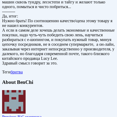
машин сквозь тундру, лесостепи и тайгу и желают только
одного, помыться и чисто побриться...
----------
Да, итог:
Нужно брать! По соотношению качество\цена этому товару я
не нашел конкурентов.
А если в самом деле хочешь делать экономные и качественные
покупки, надо чуть-чуть победить свою лень, научиться
разбираться с е-шопингом, и покупать нужный товар, минуя
цепочку посредников, не в соседнем супермаркете, а он-лайн,
заказывая через интернет непосредственно у производителя, у
далекого, но благодаря современной почте, такого близкого
китайского продавца Lucy Lee.
Здравый смысл говорит за это.
Теги
бритва
About BenChi
Previous
R\C машинка