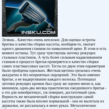
Лезвия... Качество очень неплохое. Для оценки остроты
бритвы и качества сборки кассеты, вообщем-то, хватает
одного движения станком по намыленной щеке. В этом и есть
момент истины. Тут сразу чувствуешь заточку режущих
стальных пластинок. А чуть более сильным надавливанием
станком в процессе бритья проверяется и качество сборки
самих пластмассовых кассет. Тесты по двум этим параметрам
были пройдены идеально. Жесткая щетина срезалась очень
аккуратно и без неприятных ощущений. Это было именно
бритье, а не выдергивание каждого волоска. Потенциал
заточки режущих кромок был сразу же оценен мною в, как
минимум, один-два месяца практически ежедневного бритья -
а это для хомобритикус, уж поверьте, достаточный срок.
Верность же механической сборки конструкции самой
кассеты также была вполне нормальной - она не вылетала из
держалки, не рассыпалась в моих руках. Металлические