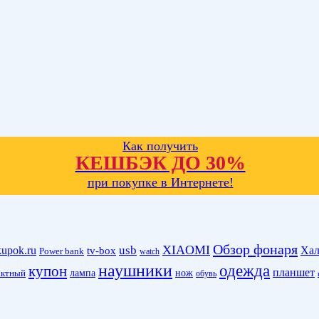
Как получить
КЕШБЭК ДО 30%
при покупке в Интернете!
Обзор фонаря
XIAOMI
kupok.ru
usb
Хал
tv-box
Power bank
watch
наушники
одежда
купон
планшет
лампа
нож
актный
обувь