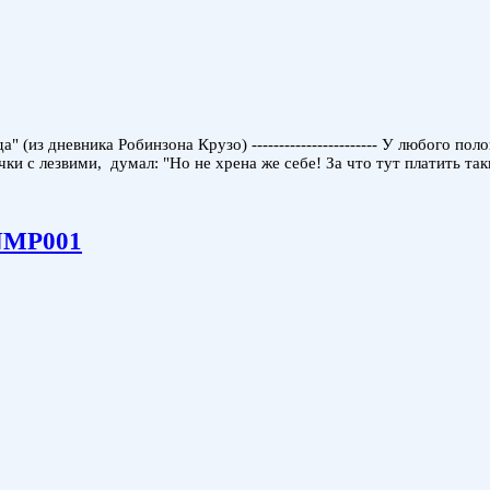
 (из дневника Робинзона Крузо) ----------------------- У любого по
ки с лезвими, думал: "Но не хрена же себе! За что тут платить та
 NMP001