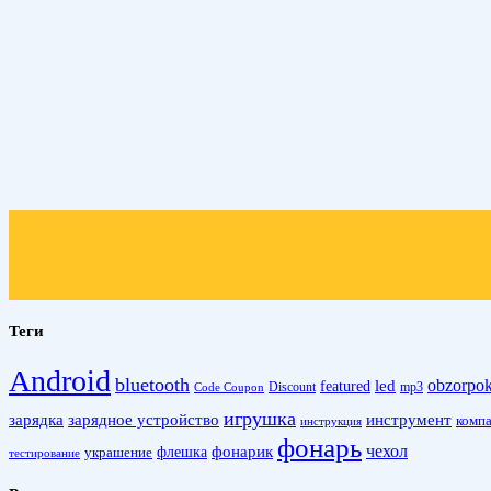
Теги
Android
bluetooth
obzorpo
led
featured
Discount
mp3
Code Coupon
игрушка
зарядка
зарядное устройство
инструмент
комп
инструкция
фонарь
фонарик
чехол
украшение
флешка
тестирование