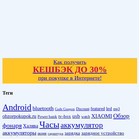
Как получить
КЕШБЭК ДО 30%
при покупке в Интернете!
Теги
Android
bluetooth
led
featured
Discount
mp3
Code Coupon
Обзор
XIAOMI
obzorpokupok.ru
usb
tv-box
Power bank
watch
Часы
аккумулятор
фонаря
Халява
аккумуляторы
зарядка
зарядное устройство
акция
гарнитура