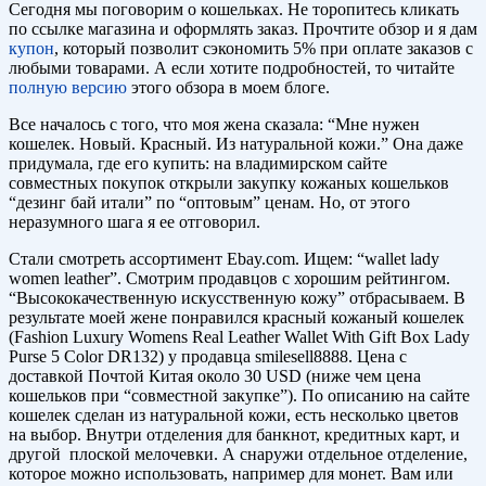
Сегодня мы поговорим о кошельках. Не торопитесь кликать
по ссылке магазина и оформлять заказ. Прочтите обзор и я дам
купон
, который позволит сэкономить 5% при оплате заказов с
любыми товарами. А если хотите подробностей, то читайте
полную версию
этого обзора в моем блоге.
Все началось с того, что моя жена сказала: “Мне нужен
кошелек. Новый. Красный. Из натуральной кожи.” Она даже
придумала, где его купить: на владимирском сайте
совместных покупок открыли закупку кожаных кошельков
“дезинг бай итали” по “оптовым” ценам. Но, от этого
неразумного шага я ее отговорил.
Стали смотреть ассортимент Ebay.com. Ищем: “wallet lady
women leather”. Смотрим продавцов с хорошим рейтингом.
“Высококачественную искусственную кожу” отбрасываем. В
результате моей жене понравился красный кожаный кошелек
(Fashion Luxury Womens Real Leather Wallet With Gift Box Lady
Purse 5 Color DR132) у продавца smilesell8888. Цена c
доставкой Почтой Китая около 30 USD (ниже чем цена
кошельков при “совместной закупке”). По описанию на сайте
кошелек сделан из натуральной кожи, есть несколько цветов
на выбор. Внутри отделения для банкнот, кредитных карт, и
другой плоской мелочевки. А снаружи отдельное отделение,
которое можно использовать, например для монет. Вам или