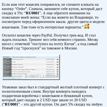
Если вам этот кошелек понравился, не спешите кликать на
кнопку “Order”.
Сначала, запишите себе купон, который даст
скидку в 5%: “
RU0001
”. А еще обратите внимание на
пожелание моей жены: “Если вы живете во Владимире, то
посмотрите перед оформлением заказа другие цвета и модели
кошельков. Там тоже есть интересные варианты.”
Оплатил кошелек через PayPal. Получил трек-код. И стал
ждать посылки. Трекинг вел себя немного странно. Месяц
висел с отметкой “поступил на почту Китая”, а под самый
Новый год “проснулся” на таможне в Москве.
Упакован заказ был в стандартный желтый плотный конверт с
полиэтиленовым слоем. Внутри конверта находись
подарочная коробочка с кошельком и бумажный купон,
который дает скидку в 2 USD при заказе от 20 USD
(“
RU0001
” – это другой купон. Он дает 5% скидку на любую