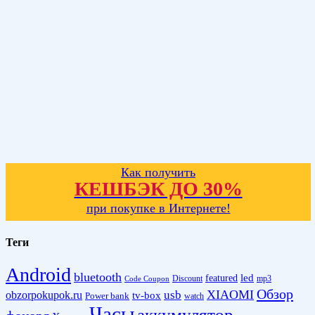
Как получить
КЕШБЭК ДО 30%
при покупке в Интернете!
Теги
Android
bluetooth
led
featured
Discount
mp3
Code Coupon
Обзор
XIAOMI
obzorpokupok.ru
usb
tv-box
Power bank
watch
Часы
аккумулятор