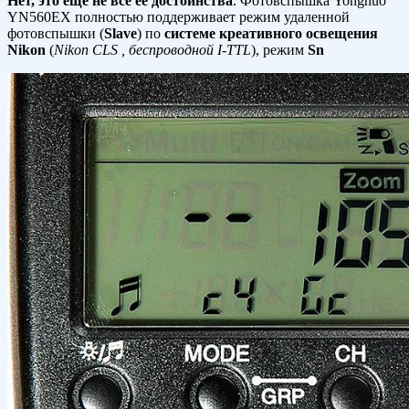
Нет, это ещё не все её достоинства
. Фотовспышка Yongnuo
YN560EX полностью поддерживает режим удаленной
фотовспышки (
Slave
) по
системе креативного освещения
Nikon
(
Nikon CLS , беспроводной I-TTL
), режим
Sn