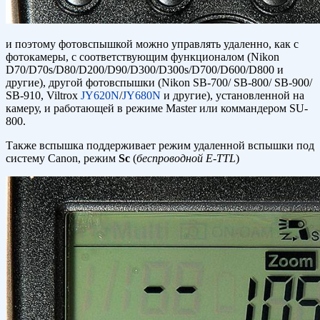
и поэтому фотовспышкой можно управлять удаленно, как с
фотокамеры, с соответствующим функционалом (Nikon
D70/D70s/D80/D200/D90/D300/D300s/D700/D600/D800 и
другие), другой фотовспышки (Nikon SB-700/ SB-800/ SB-900/
SB-910, Viltrox
JY620N
/
JY680N
и другие), установленной на
камеру, и работающей в режиме Master или коммандером SU-
800.
Также вспышка поддерживает режим удаленной вспышки под
систему Canon, режим
Sc
(
беспроводной E-TTL
)