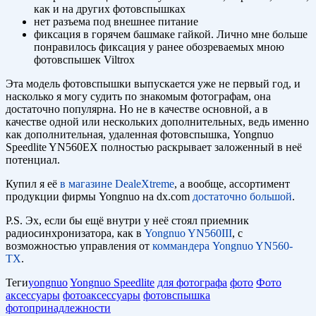
как и на других фотовспышках
нет разъема под внешнее питание
фиксация в горячем башмаке гайкой. Лично мне больше
понравилось фиксация у ранее обозреваемых мною
фотовспышек Viltrox
Эта модель фотовспышки выпускается уже не первый год, и
насколько я могу судить по знакомым фотографам, она
достаточно популярна. Но не в качестве основной, а в
качестве одной или нескольких дополнительных, ведь именно
как дополнительная, удаленная фотовспышка, Yongnuo
Speedlite YN560EX полностью раскрывает заложенный в неё
потенциал.
Купил я её
в магазине DealeXtreme
, а вообще, ассортимент
продукции фирмы Yongnuo на dx.com
достаточно большой
.
P.S. Эх, если бы ещё внутри у неё стоял приемник
радиосинхронизатора, как в
Yongnuo YN560III
, с
возможностью управления от
коммандера Yongnuo YN560-
TX
.
Теги
yongnuo
Yongnuo Speedlite
для фотографа
фото
Фото
аксессуары
фотоаксессуары
фотовспышка
фотопринадлежности