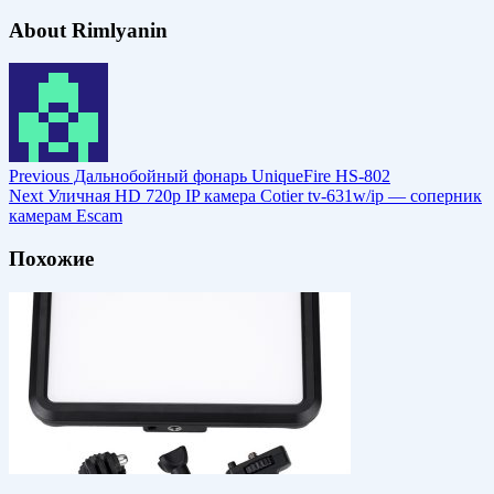
About Rimlyanin
Previous
Дальнобойный фонарь UniqueFire HS-802
Next
Уличная HD 720p IP камера Cotier tv-631w/ip — соперник
камерам Escam
Похожие