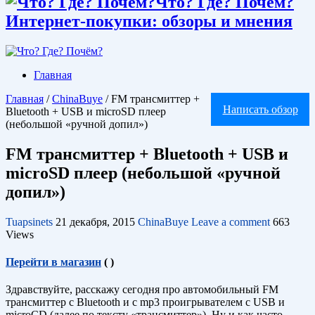
Что? Где? Почём?
Интернет-покупки: обзоры и мнения
Главная
Главная
/
ChinaBuye
/
FM трансмиттер +
Написать обзор
Bluetooth + USB и microSD плеер
(небольшой «ручной допил»)
FM трансмиттер + Bluetooth + USB и
microSD плеер (небольшой «ручной
допил»)
Tuapsinets
21 декабря, 2015
ChinaBuye
Leave a comment
663
Views
Перейти в магазин
(
)
Здравствуйте, расскажу сегодня про автомобильный FM
трансмиттер с Bluetooth и с mp3 проигрывателем c USB и
microCD (далее по тексту «трансмиттер»). Ну и как часто