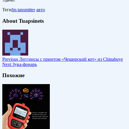
Теги
fm tansmitter
авто
About Tuapsinets
Previous
Леггинсы с принтом «Чеширский кот» из Chinabuye
Next
Зука-фонарь
Похожие