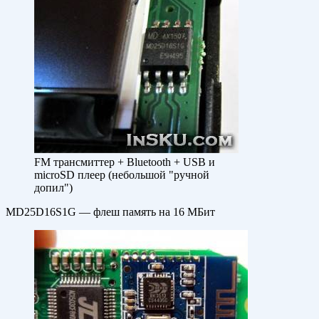
FM трансмиттер + Bluetooth + USB и
microSD плеер (небольшой "ручной
допил")
MD25D16S1G — флеш память на 16 МБит