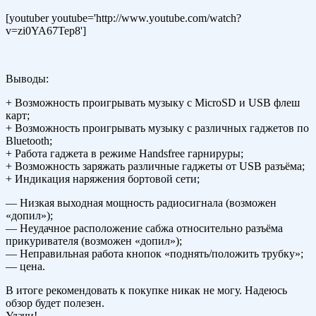
[youtuber youtube='http://www.youtube.com/watch?
v=zi0YA67Tep8']
Выводы:
+ Возможность проигрывать музыку с MicroSD и USB флеш
карт;
+ Возможность проигрывать музыку с различных гаджетов по
Bluetooth;
+ Работа гаджета в режиме Handsfree гарнируры;
+ Возможность заряжать различные гаджеты от USB разъёма;
+ Индикация наряжения бортовой сети;
— Низкая выходная мощность радиосигнала (возможен
«допил»);
— Неудачное расположение сабжа относительно разъёма
прикуривателя (возможен «допил»);
— Неправильная работа кнопок «поднять/положить трубку»;
— цена.
В итоге рекомендовать к покупке никак не могу. Надеюсь
обзор будет полезен.
Удачи!