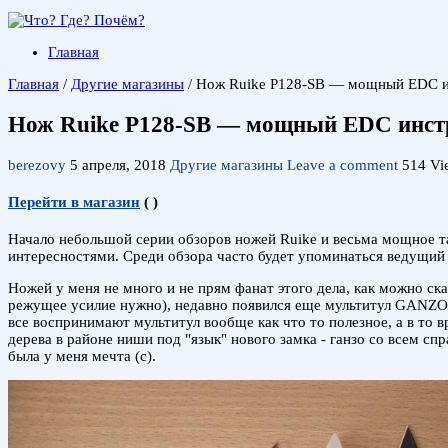
Главная
Главная
/
Другие магазины
/
Нож Ruike P128-SB — мощный EDC ин
Нож Ruike P128-SB — мощный EDC инстр
berezovy
5 апреля, 2018
Другие магазины
Leave a comment
514 Vi
Перейти в магазин
(
)
Начало небольшой серии обзоров ножей Ruike и весьма мощное та
интересностями. Среди обзора часто будет упоминаться ведущий 
Ножей у меня не много и не прям фанат этого дела, как можно ск
режущее усилие нужно), недавно появился еще мультитул GANZO G
все воспринимают мультитул вообще как что то полезное, а в то в
дерева в районе ниши под "язык" нового замка - ганзо со всем с
была у меня мечта (с).