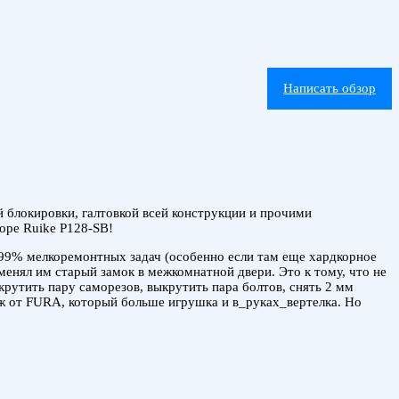
Написать обзор
 блокировки, галтовкой всей конструкции и прочими
оре Ruike P128-SB!
д 99% мелкоремонтных задач (особенно если там еще хардкорное
менял им старый замок в межкомнатной двери. Это к тому, что не
ыкрутить пару саморезов, выкрутить пара болтов, снять 2 мм
нож от FURA, который больше игрушка и в_руках_вертелка. Но