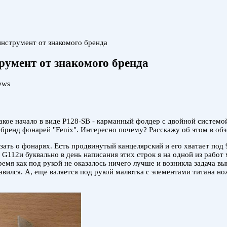
струмент от знакомого бренда
умент от знакомого бренда
ews
кое начало в виде P128-SB - карманный фолдер с двойной системой
бренд фонарей "Fenix". Интересно почему? Расскажу об этом в обз
азать о фонарях. Есть продвинутый канцелярский и его хватает по
112и буквально в день написания этих строк я на одной из работ 
ремя как под рукой не оказалось ничего лучше и возникла задача в
правился. А, еще валяется под рукой малютка с элементами титана 