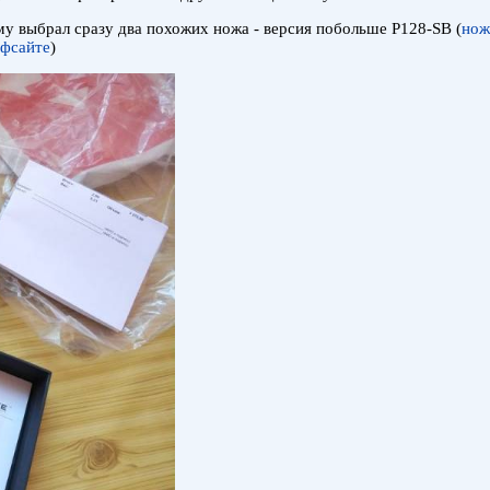
у выбрал сразу два похожих ножа - версия побольше P128-SB (
нож
ффсайте
)