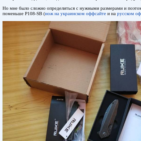
Но мне было сложно определиться с нужными размерами и поэтом
поменьше P108-SB (
нож на украинском оффсайте
и на
русском о