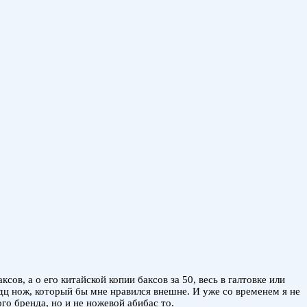
ов, а о его китайской копии баксов за 50, весь в галтовке или
едц нож, который бы мне нравился внешне. И уже со временем я не
го бренда, но и не ножевой абибас то.