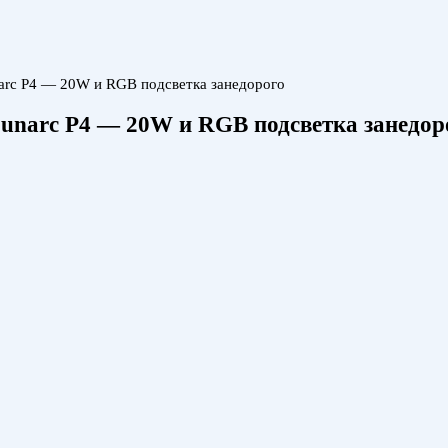
narc P4 — 20W и RGB подсветка занедорого
ounarc P4 — 20W и RGB подсветка занедор