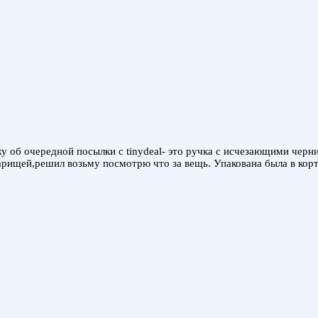
 об очередной посылки с tinydeal- это ручка с исчезающими черни
арищей,решил возьму посмотрю что за вещь. Упакована была в кор