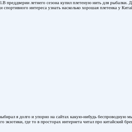
l.В преддверии летнего сезона купил плетеную нить для рыбалки. 
ди спортивного интереса узнать насколько хорошая плетенка у Кита
бирал я долго и упорно на сайтах какую-нибудь беспроводную мы
го экзотики, где то в просторах интернета читал про китайский бр