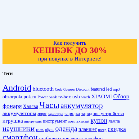
Как получить
КЕШБЭК ДО 30%
при покупке в Интернете!
Теги
Android
bluetooth
led
featured
Discount
mp3
Code Coupon
Обзор
XIAOMI
obzorpokupok.ru
usb
tv-box
Power bank
watch
Часы
аккумулятор
фонаря
Халява
аккумуляторы
зарядка
зарядное устройство
акция
гарнитура
купон
игрушка
инструмент
лампа
компактный
инструкция
наушники
одежда
скидка
планшет
нож
обувь
плеер
смартфон
стабилизация
телефон
сумка