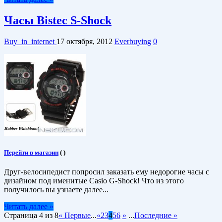
Часы Bistec S-Shock
Buy_in_internet
17 октября, 2012
Everbuying
0
Перейти в магазин
(
)
Друг-велосипедист попросил заказать ему недорогие часы с
дизайном под именитые Casio G-Shock! Что из этого
получилось вы узнаете далее...
Читать далее »
Страница 4 из 8
« Первые
...
«
2
3
4
5
6
»
...
Последние »