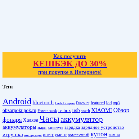
Как получить
КЕШБЭК ДО 30%
при покупке в Интернете!
Теги
Android
bluetooth
led
featured
Discount
mp3
Code Coupon
Обзор
XIAOMI
obzorpokupok.ru
usb
tv-box
Power bank
watch
Часы
аккумулятор
фонаря
Халява
аккумуляторы
зарядка
зарядное устройство
акция
гарнитура
купон
игрушка
инструмент
лампа
компактный
инструкция