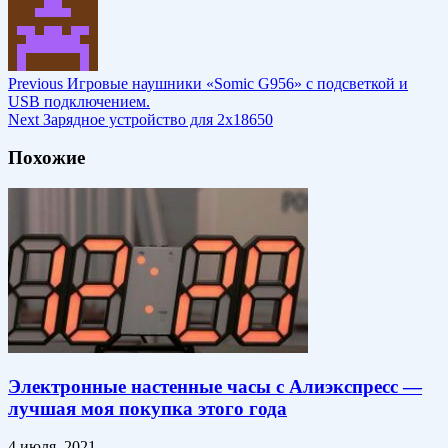
Previous
Игровые наушники «Somic G956» с подсветкой и
USB подключением.
Next
Зарядное устройство для 2х18650
Похожие
Электронные настенные часы с Алиэкспресс —
лучшая моя покупка этого года
4 июля, 2021