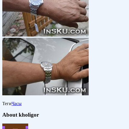
Теги
Часы
About kholigor