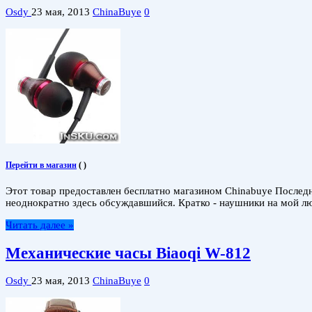
Osdy
23 мая, 2013
ChinaBuye
0
Перейти в магазин
(
)
Этот товар предоставлен бесплатно магазином Chinabuye Послед
неоднократно здесь обсуждавшийся. Кратко - наушники на мой лю
Читать далее »
Механические часы Biaoqi W-812
Osdy
23 мая, 2013
ChinaBuye
0