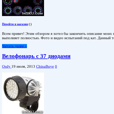
Перейти в магазин
(
)
Всем привет! Этим обзором я хотел бы закончить описание моих 
выполняет полностью. Фото и видео испытаний под кат. Данный т
Читать далее »
Велофонарь с 37 диодами
Osdy
19 июля, 2013
ChinaBuye
0